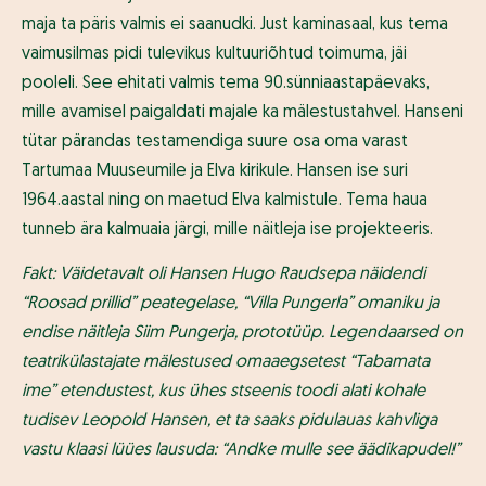
maja ta päris valmis ei saanudki. Just kaminasaal, kus tema
vaimusilmas pidi tulevikus kultuuriõhtud toimuma, jäi
pooleli. See ehitati valmis tema 90.sünniaastapäevaks,
mille avamisel paigaldati majale ka mälestustahvel. Hanseni
tütar pärandas testamendiga suure osa oma varast
Tartumaa Muuseumile ja Elva kirikule. Hansen ise suri
1964.aastal ning on maetud Elva kalmistule. Tema haua
tunneb ära kalmuaia järgi, mille näitleja ise projekteeris.
Fakt: Väidetavalt oli Hansen Hugo Raudsepa näidendi
“Roosad prillid” peategelase, “Villa Pungerla” omaniku ja
endise näitleja Siim Pungerja, prototüüp. Legendaarsed on
teatrikülastajate mälestused omaaegsetest “Tabamata
ime” etendustest, kus ühes stseenis toodi alati kohale
tudisev Leopold Hansen, et ta saaks pidulauas kahvliga
vastu klaasi lüües lausuda: “Andke mulle see äädikapudel!”