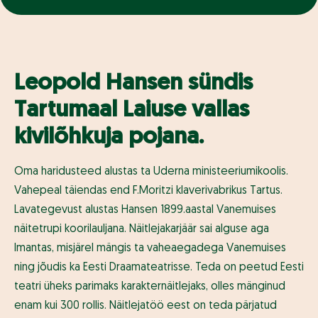
Leopold Hansen sündis
Tartumaal Laiuse vallas
kivilõhkuja pojana.
Oma haridusteed alustas ta Uderna ministeeriumikoolis.
Vahepeal täiendas end F.Moritzi klaverivabrikus Tartus.
Lavategevust alustas Hansen 1899.aastal Vanemuises
näitetrupi koorilauljana. Näitlejakarjäär sai alguse aga
Imantas, misjärel mängis ta vaheaegadega Vanemuises
ning jõudis ka Eesti Draamateatrisse. Teda on peetud Eesti
teatri üheks parimaks karakternäitlejaks, olles mänginud
enam kui 300 rollis. Näitlejatöö eest on teda pärjatud