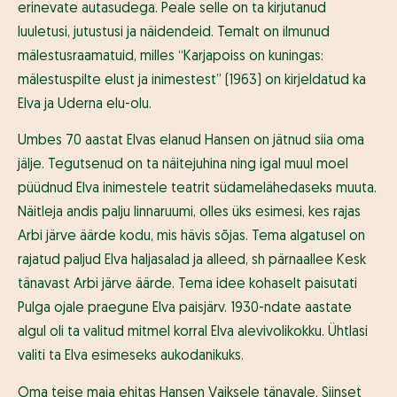
erinevate autasudega. Peale selle on ta kirjutanud
luuletusi, jutustusi ja näidendeid. Temalt on ilmunud
mälestusraamatuid, milles “Karjapoiss on kuningas:
mälestuspilte elust ja inimestest” (1963) on kirjeldatud ka
Elva ja Uderna elu-olu.
Umbes 70 aastat Elvas elanud Hansen on jätnud siia oma
jälje. Tegutsenud on ta näitejuhina ning igal muul moel
püüdnud Elva inimestele teatrit südamelähedaseks muuta.
Näitleja andis palju linnaruumi, olles üks esimesi, kes rajas
Arbi järve äärde kodu, mis hävis sõjas. Tema algatusel on
rajatud paljud Elva haljasalad ja alleed, sh pärnaallee Kesk
tänavast Arbi järve äärde. Tema idee kohaselt paisutati
Pulga ojale praegune Elva paisjärv. 1930-ndate aastate
algul oli ta valitud mitmel korral Elva alevivolikokku. Ühtlasi
valiti ta Elva esimeseks aukodanikuks.
Oma teise maja ehitas Hansen Vaiksele tänavale. Siinset