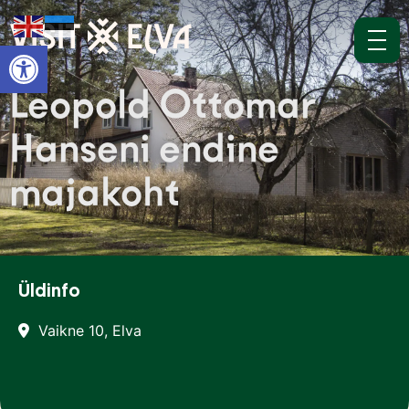
Open toolbar
Leopold Ottomar
Hanseni endine
majakoht
Üldinfo
Vaikne 10, Elva