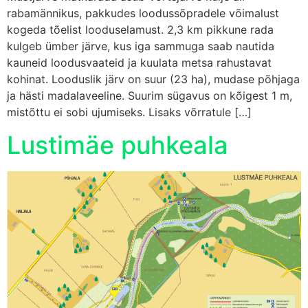
rabamännikus, pakkudes loodussõpradele võimalust
kogeda tõelist looduselamust. 2,3 km pikkune rada
kulgeb ümber järve, kus iga sammuga saab nautida
kauneid loodusvaateid ja kuulata metsa rahustavat
kohinat. Looduslik järv on suur (23 ha), mudase põhjaga
ja hästi madalaveeline. Suurim sügavus on kõigest 1 m,
mistõttu ei sobi ujumiseks. Lisaks võrratule […]
Lustimäe puhkeala