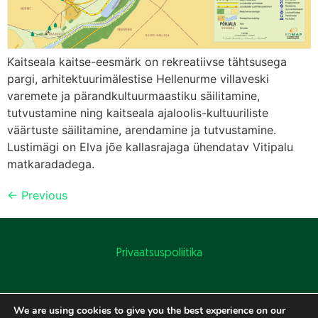
Kaitseala kaitse-eesmärk on rekreatiivse tähtsusega
pargi, arhitektuurimälestise Hellenurme villaveski
varemete ja pärandkultuurmaastiku säilitamine,
tutvustamine ning kaitseala ajaloolis-kultuuriliste
väärtuste säilitamine, arendamine ja tutvustamine.
Lustimägi on Elva jõe kallasrajaga ühendatav Vitipalu
matkaradadega.
←
Previous
Privaatsuspoliitika
We are using cookies to give you the best experience on our
Visit Estonia